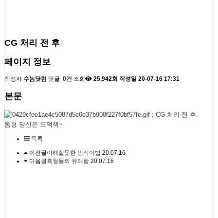
CG 처리 전 후
페이지 정보
작성자
수놈닷컴
댓글
0건
조회
25,942회
작성일
20-07-16 17:31
본문
.
톰형 당신은 도덕책~
목록
이전글
이해잘못한 민식이법
20.07.16
다음글
흑형들의 유쾌함
20.07.16