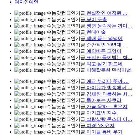
여자연예인
수놈닷컴
H
인기글
현실적인 여직원 …
수놈닷컴
H
인기글
냥이 구출
수놈닷컴
H
인기글
펭귄 농락하는 까마…
수놈닷컴
H
인기글
현대미술
수놈닷컴
H
인기글
택배 뜯는 댕댕이
수놈닷컴
H
인기글
순간적인 70년대 …
수놈닷컴
H
인기글
예의바른 고양이
수놈닷컴
H
인기글
표지판 들이박는 화…
수놈닷컴
H
인기글
먹고 살기 힘드네
수놈닷컴
H
인기글
이해잘못한 민식이법
수놈닷컴
H
인기글
애교 부리다 뚜까 …
수놈닷컴
H
인기글
아이유가 방송에서 …
수놈닷컴
H
인기글
김채원 괴롭히는 최…
수놈닷컴
H
인기글
돌아보는 사쿠라
수놈닷컴
H
인기글
가끔 욱하는 홍은지
수놈닷컴
H
인기글
아기표범 지수
수놈닷컴
H
인기글
살랑살랑 몬스터 아…
수놈닷컴
H
인기글
여경 NS 윤지
수놈닷컴
H
인기글
아이들 뮤비 우기