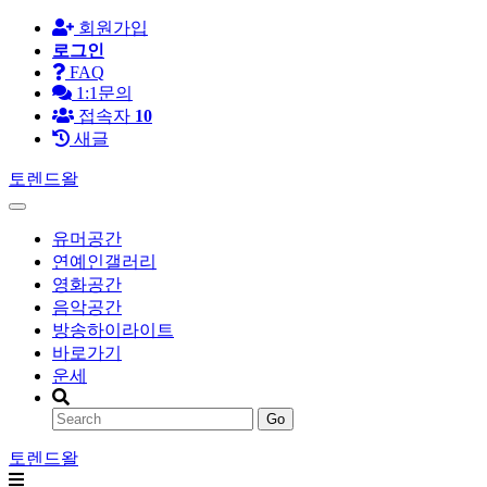
회원가입
로그인
FAQ
1:1문의
접속자
10
새글
토렌드왈
유머공간
연예인갤러리
영화공간
음악공간
방송하이라이트
바로가기
운세
Go
토렌드왈