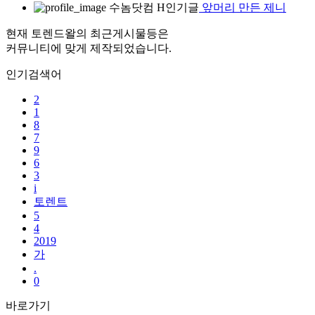
수놈닷컴
H
인기글
앞머리 만든 제니
현재 토렌드왈의 최근게시물등은
커뮤니티에 맞게 제작되었습니다.
인기검색어
2
1
8
7
9
6
3
i
토렌트
5
4
2019
가
.
0
바로가기