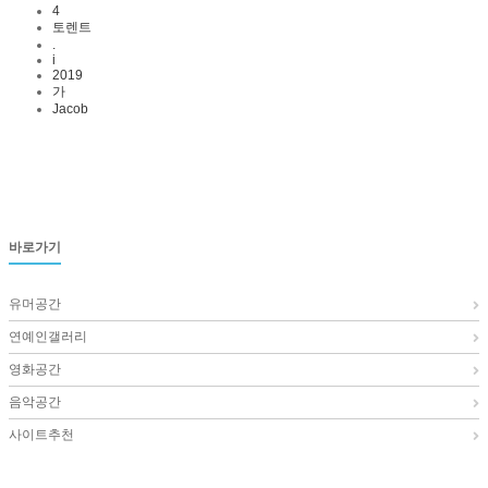
4
토렌트
.
i
2019
가
Jacob
바로가기
유머공간
연예인갤러리
영화공간
음악공간
사이트추천