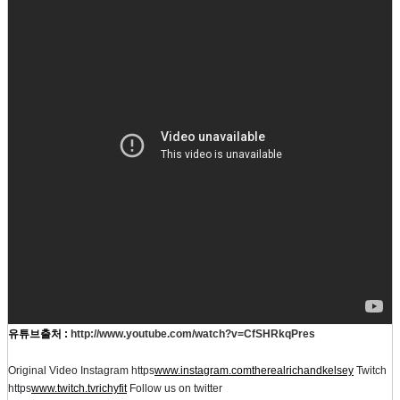
유튜브출처 :
http://www.youtube.com/watch?v=CfSHRkqPres
Original Video Instagram https
www.instagram.comtherealrichandkelsey
Twitch
https
www.twitch.tvrichyfit
Follow us on twitter