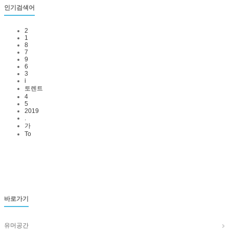
인기검색어
2
1
8
7
9
6
3
i
토렌트
4
5
2019
.
가
To
바로가기
유머공간